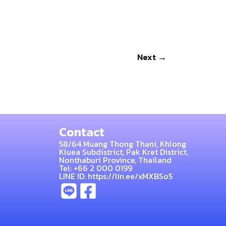
Next
→
Contact
58/64 Muang Thong Thani, Khlong
Kluea Subdistrict, Pak Kret District,
Nonthaburi Province, Thailand
Tel: +66 2 000 0199
LINE ID: https://lin.ee/xMXBSo5