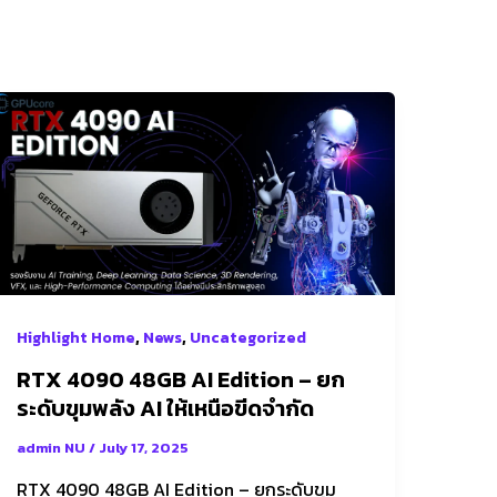
RTX
4090
48GB
AI
Edition
–
ยก
ระดับ
,
,
ขุม
Highlight Home
News
Uncategorized
พลัง
RTX 4090 48GB AI Edition – ยก
AI
ระดับขุมพลัง AI ให้เหนือขีดจำกัด
ให้
admin NU
/
July 17, 2025
เหนือ
ขีด
RTX 4090 48GB AI Edition – ยกระดับขุม