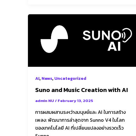
Suno
and
Music
Creation
with
AI
,
,
AI
News
Uncategorized
Suno and Music Creation with AI
admin NU
/
February 13, 2025
การผสมผสานระหว่างมนุษย์และ AI ในการสร้าง
เพลง: พัฒนาการล่าสุดจาก Sunno V4 ในโลก
ของเทคโนโลยี AI ที่เปลี่ยนแปลงอย่างรวดเร็ว
Sunno