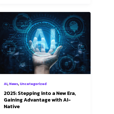
2025:
Stepping
into
a
New
Era,
Gaining
Advantage
with
AI-
Native
,
,
AI
News
Uncategorized
2025: Stepping into a New Era,
Gaining Advantage with AI-
Native