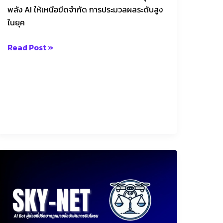
จำกัด
พลัง AI ให้เหนือขีดจำกัด การประมวลผลระดับสูง
ในยุค
Read Post »
AI
Legal
Project
for
the
People