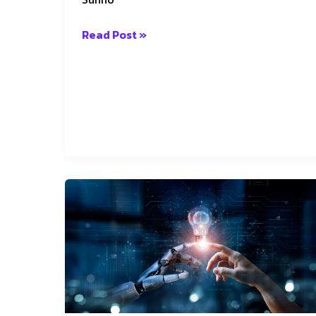
Read Post »
The
Future
of
Thai
Education
and
AI:
Opportunities