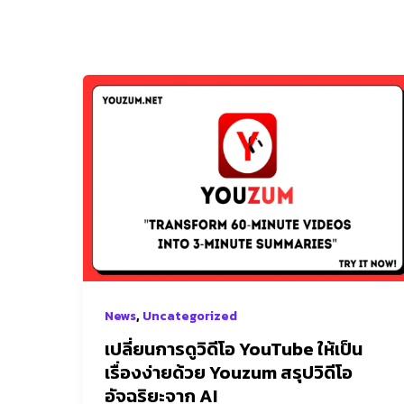
เปลี่ยน
การ
ดู
วิดีโอ
YouTube
ให้
เป็น
เรื่อง
ง่าย
ด้วย
,
News
Uncategorized
Youzum
สรุป
เปลี่ยนการดูวิดีโอ YouTube ให้เป็น
วิดีโอ
เรื่องง่ายด้วย Youzum สรุปวิดีโอ
อัจฉริยะ
อัจฉริยะจาก AI