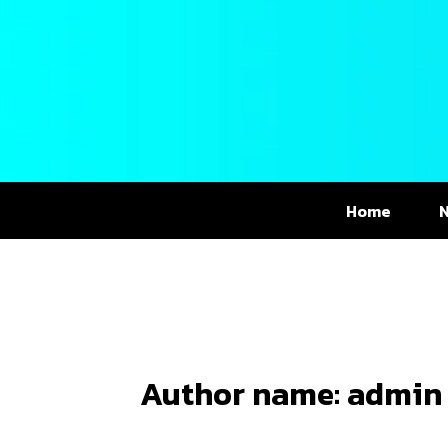
Skip
Post
to
pagination
content
Home
Author name: admin