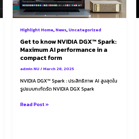
Maximum
AI
performance
,
,
Highlight Home
News
Uncategorized
in
a
Get to know NVIDIA DGX™ Spark:
compact
Maximum AI performance in a
form
compact form
admin NU
/
March 28, 2025
NVIDIA DGX™ Spark : ประสิทธิภาพ AI สูงสุดใน
รูปแบบกะทัดรัด NVIDIA DGX Spark
Read Post »